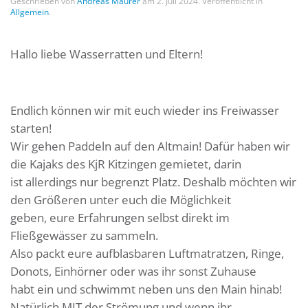
Geschrieben von
Andreas Maurer
am
2. Juli 2024
. Veröffentlicht in
Allgemein
.
Hallo liebe Wasserratten und Eltern!
Endlich können wir mit euch wieder ins Freiwasser
starten!
Wir gehen Paddeln auf den Altmain! Dafür haben wir
die Kajaks des KjR Kitzingen gemietet, darin
ist allerdings nur begrenzt Platz. Deshalb möchten wir
den Größeren unter euch die Möglichkeit
geben, eure Erfahrungen selbst direkt im
Fließgewässer zu sammeln.
Also packt eure aufblasbaren Luftmatratzen, Ringe,
Donots, Einhörner oder was ihr sonst Zuhause
habt ein und schwimmt neben uns den Main hinab!
Natürlich MIT der Strömung und wenn ihr