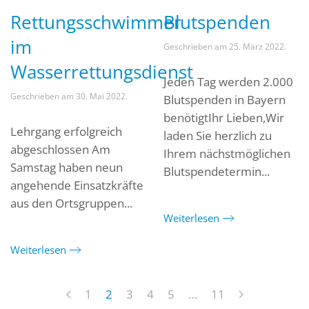
Rettungsschwimmer
Blutspenden
im
Geschrieben am
25. März 2022
.
Wasserrettungsdienst
Jeden Tag werden 2.000
Geschrieben am
30. Mai 2022
.
Blutspenden in Bayern
benötigtIhr Lieben,Wir
Lehrgang erfolgreich
laden Sie herzlich zu
abgeschlossen Am
Ihrem nächstmöglichen
Samstag haben neun
Blutspendetermin...
angehende Einsatzkräfte
aus den Ortsgruppen...
Weiterlesen
Weiterlesen
1
2
3
4
5
…
11